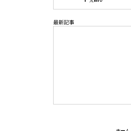
最新記事
「第4回全日本大学バスケッ
トボール新人戦」日程・組み
合わせ
ホーム