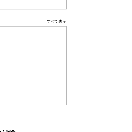
すべて表示
4回北信越大学バスケッ
ール新人戦兼全日本大学
ケットボール新人」ブロ
ーム紹介