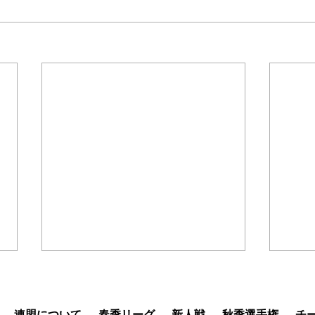
「第4回北信越大学バスケッ
「第
トボール新人戦兼全日本大学
トボ
バスケットボール新人戦」大
バス
連盟について
春季リーグ
新人戦
秋季選手権
チ