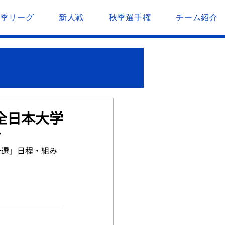
春季リーグ
新人戦
秋季選手権
チーム紹介
全日本大学
せ
予選」日程・組み