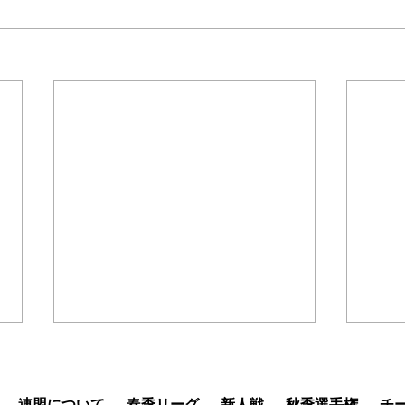
「第4回北信越大学バスケッ
「第
トボール新人戦兼全日本大学
学春
バスケットボール新人」ブロ
掲載
連盟について
春季リーグ
新人戦
秋季選手権
チ