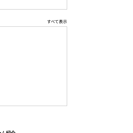
すべて表示
60回笹本杯争奪北信越大
季リーグ戦」大会結果を
しました。
ーム紹介