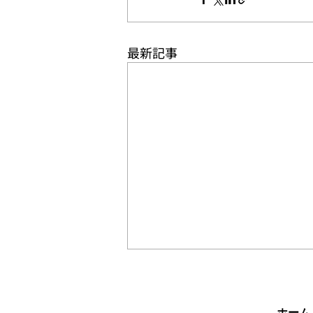
最新記事
「第4回北信越大学バスケッ
トボール新人戦兼全日本大学
バスケットボール新人戦」大
ホーム