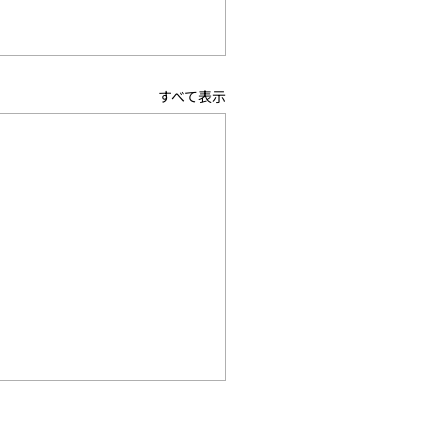
すべて表示
4回北信越大学バスケッ
ール新人戦兼全日本大学