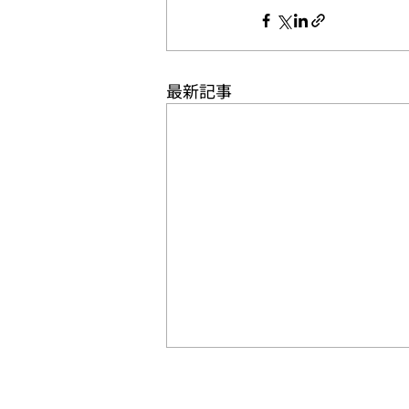
最新記事
「第4回全日本大学バスケッ
トボール新人戦」日程・組み