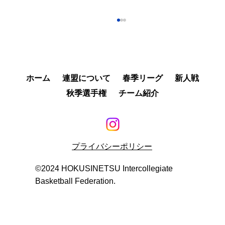
「第4回北信越大学バスケットボール新人
戦兼全日本大学バスケットボール新人
戦」大会結果
「第4回北信越大学バスケットボール新人戦兼
全日本大学バスケットボール新人」大会結果を
ホーム
連盟について
春季リーグ
新人戦
掲載しました。 リンク先のPDFよりご覧くださ
秋季選手権
チーム紹介
い。 https://www.hubf.jp/rookie-match-2026
プライバシーポリシー
©︎2024 HOKUSINETSU Intercollegiate
Basketball Federation.