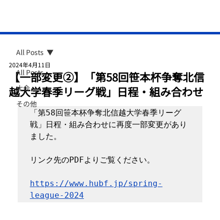
All Posts
2024年4月11日
All Posts
【一部変更②】「第58回笹本杯争奪北信
大会
越大学春季リーグ戦」日程・組み合わせ
その他
「第58回笹本杯争奪北信越大学春季リーグ
戦」日程・組み合わせに再度一部変更があり
ました。

リンク先のPDFよりご覧ください。

https://www.hubf.jp/spring-
league-2024