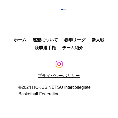
「第4回北信越大学バスケットボール新人
戦兼全日本大学バスケットボール新人
戦」大会結果
「第4回北信越大学バスケットボール新人戦兼
全日本大学バスケットボール新人」大会結果を
ホーム
連盟について
春季リーグ
新人戦
掲載しました。 リンク先のPDFよりご覧くださ
秋季選手権
チーム紹介
い。 https://www.hubf.jp/rookie-match-2026
プライバシーポリシー
©︎2024 HOKUSINETSU Intercollegiate
Basketball Federation.