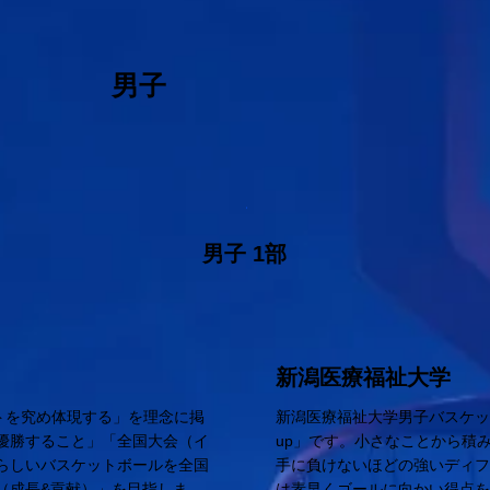
男子
男子 1部
新潟医療福祉大学
トを究め体現する」を理念に掲
新潟医療福祉大学男子バスケッ
優勝すること」「全国大会（イ
up」です。小さなことから積
らしいバスケットボールを全国
手に負けないほどの強いディ
（成長&貢献）」を目指しま
は素早くゴールに向かい得点